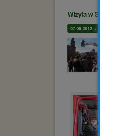
Wizyta w Straży Pożarn
07.05.2012 r.
Dnia 7 m
Poznania
cię maluj