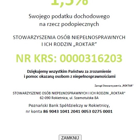
ej w Poznaniu
S
W
aja pojechaliśmy do siedziby Straży Pożarnej do
 na rozstrzygnięcie konkursu pt. :”Jak cię widzą tak
ą”.
ZAMKNIJ