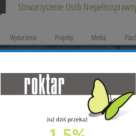
Stowarzyszenie Osób Niepełnosprawnyc
Wydarzenia
Projekty
Media
Plac