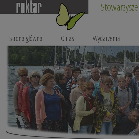
Stowarzysze
Strona główna
O nas
Wydarzenia