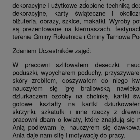
dekoracyjne i użytkowe zdobione techniką d
dekoracyjne, karty świąteczne i okoliczn
biżuteria, obrazy, szkice, makatki. Wyroby p
są prezentowane na kiermaszach, festynac
terenie Gminy Rokietnica i Gminy Tarnowa P
Zdaniem Uczestników zajęć:
W pracowni szlifowałem deseczki, nau
poduszki, wypychałem poduchy, przyszywałem
skóry zrobiłem, doszywałem do niego kwia
nauczyłem się igłę brailowską nawleka
dziurkaczem ozdoby na choinkę, kartki św
gotowe kształty na kartki dziurkowałe
skrzynki, szkatułki i inne rzeczy z drew
pracowni dbam o kwiaty, które znajdują się n
Anią podlewam je, nauczyłem się dawkować
Ania daje nam siłę i motywację do pracy.