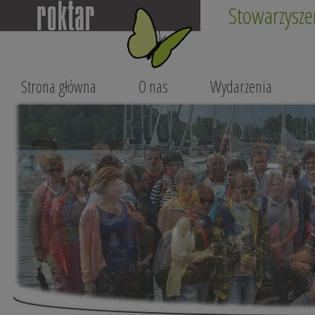
Stowarzysze
Strona główna
O nas
Wydarzenia