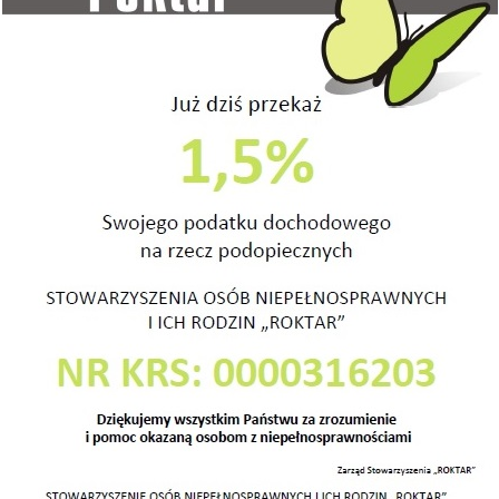
Nasz 
Stowa
Niepe
“ROK
Rokie
62-09
tel. 5
e-mail
Pozna
Oddzi
nr ko