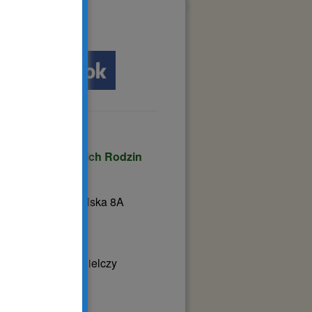
facebook:
rzyszenie Osób
łnosprawnych i Ich Rodzin
TAR”
tnica
ul. Szamotulska 8A
0 Rokietnica
02-631-137
: roktar@roktar.pl
ński Bank Spółdzielczy
ał w Rokietnicy
nta: