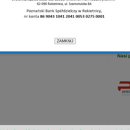
86 90
Warsz
ul. 27
62-08
tel. 5
ZAMKNIJ
Nasi 