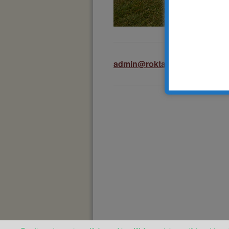
admin@roktar.pl