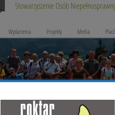
Stowarzyszenie Osób Niepełnosprawnyc
Wydarzenia
Projekty
Media
Plac