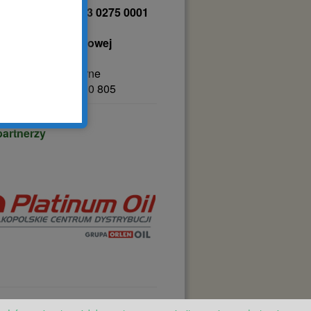
43 1041 2041 0053 0275 0001
tat Terapii Zajęciowej
 Grudnia 8
0 Tarnowo Podgórne
00 420 323, 61 8510 805
partnerzy