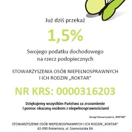
Nasz 
rawnych i Ich Rodzin „ROKTAR” poszukuje do pracy
 Warsztacie Terapii Zajęciowej w Baranowie.
 wyższe ze specjalnością rehabilitacja, fizjoterapia.
Stowa
Niepe
“ROK
Rokie
62-09
lacji z osobami niepełnosprawnymi, empatii.
tel. 5
e-mail
Pozna
Oddzi
osprawnymi intelektualnie.
nr ko