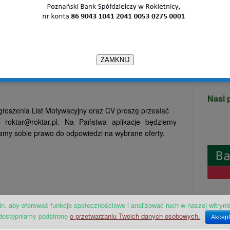
alnej i grupowej, prowadzenie zajęć z uczestnikami na
86 90
Warsz
zawodów sportowych.
ul. 27
62-08
cy z osobami niepełnosprawnymi.
ZAMKNIJ
tel. 5
ach od 7.00 do15.00, 40h tygodniowo), umowa o
Nasi 
Zgłoszenia List Motywacyjny oraz CV proszę przesłać
b roktar@roktar.pl. Na Państwa aplikacje będziemy
amy sobie prawo do odpowiedzi na wybrane oferty.
in. aby oferować funkcje społecznościowe i analizować ruch w naszej witrynie
dostępniamy podstronę
o przetwarzaniu Twoich danych osobowych.
Akcept