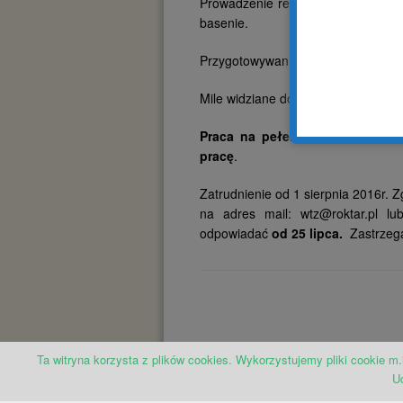
Prowadzenie rehabilitacji indywidu
basenie.
Przygotowywanie uczestników do 
Mile widziane doświadczenie w pra
Praca na pełen etat (w godzin
pracę
.
Zatrudnienie od 1 sierpnia 2016r. 
na adres mail: wtz@roktar.pl lu
odpowiadać
od 25 lipca.
Zastrzeg
Ta witryna korzysta z plików cookies. Wykorzystujemy pliki cookie m.
U