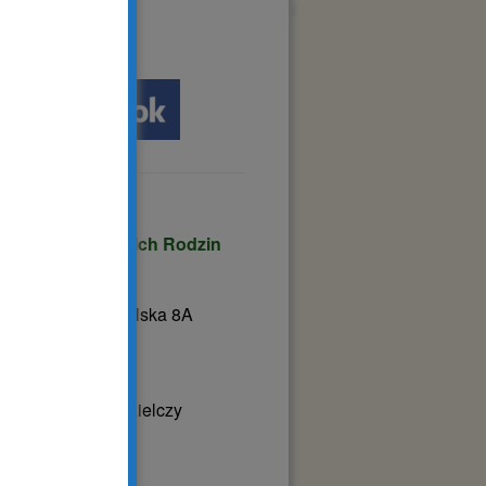
facebook:
rzyszenie Osób
łnosprawnych i Ich Rodzin
TAR”
tnica
ul. Szamotulska 8A
0 Rokietnica
02-631-137
: roktar@roktar.pl
ński Bank Spółdzielczy
ał w Rokietnicy
nta: