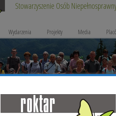
Stowarzyszenie Osób Niepełnosprawnyc
Wydarzenia
Projekty
Media
Plac