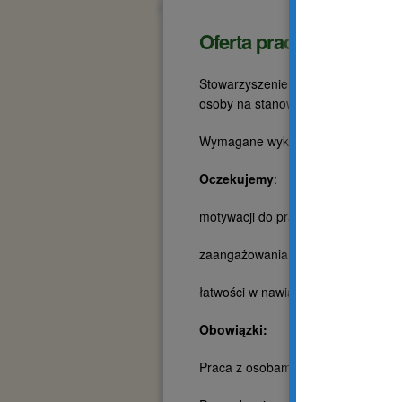
Oferta pracy
Stowarzyszenie Osób Niepełnosp
osoby na stanowisko
rehabilitant
w
Wymagane wykształcenie: średnie lub
Oczekujemy
:
motywacji do pracy,
zaangażowania, kreatywności,
łatwości w nawiązywaniu dobrych re
Obowiązki:
Praca z osobami dorosłymi, niepełn