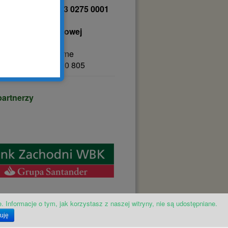
43 1041 2041 0053 0275 0001
tat Terapii Zajęciowej
 Grudnia 8
0 Tarnowo Podgórne
00 420 323, 61 8510 805
partnerzy
. Informacje o tym, jak korzystasz z naszej witryny, nie są udostępniane.
uję